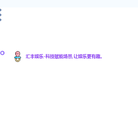
汇丰娱乐科技有限公司是一家专注于游戏研发与数
字娱乐技术创新的高科技公司，致力于为全球用户
提供优质的互动娱乐体验。凭借强大的技术研发团
队和丰富的行业经验，汇丰娱乐不断推动数字娱乐
领域的创新与发展，提供沉浸式的游戏体验，满足
不同用户的需求。