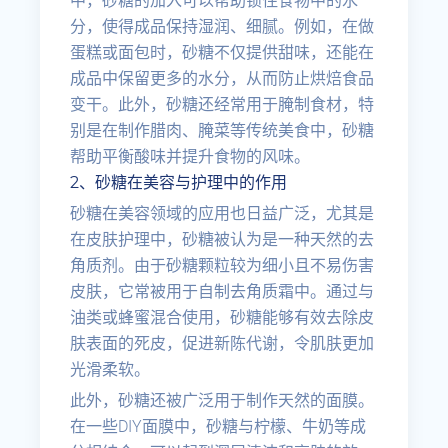
中，砂糖的加入可以帮助锁住食物中的水
分，使得成品保持湿润、细腻。例如，在做
蛋糕或面包时，砂糖不仅提供甜味，还能在
成品中保留更多的水分，从而防止烘焙食品
变干。此外，砂糖还经常用于腌制食材，特
别是在制作腊肉、腌菜等传统美食中，砂糖
帮助平衡酸味并提升食物的风味。
2、砂糖在美容与护理中的作用
砂糖在美容领域的应用也日益广泛，尤其是
在皮肤护理中，砂糖被认为是一种天然的去
角质剂。由于砂糖颗粒较为细小且不易伤害
皮肤，它常被用于自制去角质霜中。通过与
油类或蜂蜜混合使用，砂糖能够有效去除皮
肤表面的死皮，促进新陈代谢，令肌肤更加
光滑柔软。
此外，砂糖还被广泛用于制作天然的面膜。
在一些DIY面膜中，砂糖与柠檬、牛奶等成