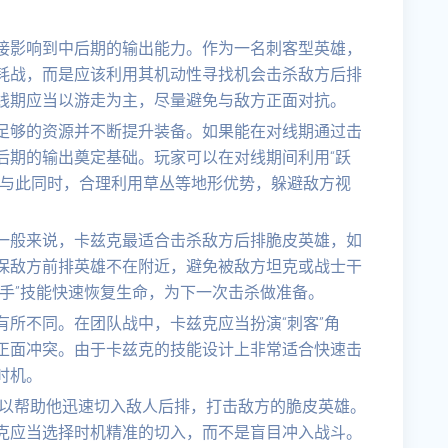
接影响到中后期的输出能力。作为一名刺客型英雄，
耗战，而是应该利用其机动性寻找机会击杀敌方后排
线期应当以游走为主，尽量避免与敌方正面对抗。
足够的资源并不断提升装备。如果能在对线期通过击
后期的输出奠定基础。玩家可以在对线期间利用“跃
。与此同时，合理利用草丛等地形优势，躲避敌方视
一般来说，卡兹克最适合击杀敌方后排脆皮英雄，如
保敌方前排英雄不在附近，避免被敌方坦克或战士干
手”技能快速恢复生命，为下一次击杀做准备。
所不同。在团队战中，卡兹克应当扮演“刺客”角
正面冲突。由于卡兹克的技能设计上非常适合快速击
时机。
”可以帮助他迅速切入敌人后排，打击敌方的脆皮英雄。
克应当选择时机精准的切入，而不是盲目冲入战斗。