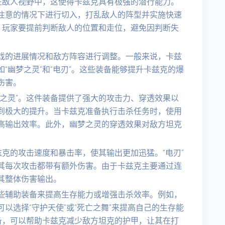
在敌人视野中，这使得卡兹克具有极强的潜行能力。
注意的情况下进行切入，打乱敌人的阵型并实施快速
，玩家要提前判断敌人的位置和走位，避免因判断失
戏的进展情况和敌方阵容进行调整。一般来说，卡兹
“幽梦之灵”和“电刃”。这些装备能够提升卡兹克的爆
伤害。
之灵”。这件装备提供了强大的攻击力、穿透效果以
到极大的提升。当卡兹克准备执行击杀任务时，使用
高输出效率。此外，幽梦之灵的穿透效果对敌方坦克
兹克的攻击速度和暴击率，使其输出更加迅猛。“电刃”
其每次攻击都带有额外伤害。由于卡兹克主要通过连
其整体伤害输出。
些辅助装备来提高生存能力或增强击杀效率。例如，
以选择“守护天使”或“死亡之舞”来提高自己的生存能
备，可以帮助卡兹克减少敌方坦克的护甲，让其在打