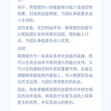
另外，辉夜姬的xx技能能够对敌人造成控制
效果，封锁其技能释放，为团队争取更多战
斗主动权。
总的来看，在控制战术中，辉夜姬的技能可
以帮助团队有效地掌控战局，限制敌人行
动，为团队争取更多战斗优势。
总结：
辉夜姬作为一名具有多样化技能的英雄，既
可以在攻击战术中提供强大的输出支持，又
可以在防御和控制中发挥重要作用。玩家在
理解辉夜姬技能的基础上，可以根据实际战
况灵活运用，为团队带来胜利的机会。
因此，熟练掌握辉夜姬的技能特点并结合相
应的战术指南，将有助于玩家在战场上取得
更多的优势，并实现战斗的胜利。