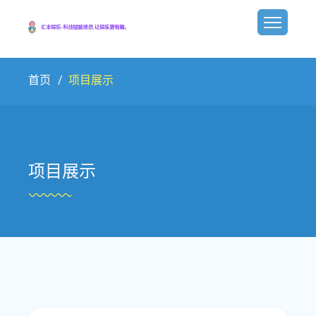
首页
项目展示
项目展示