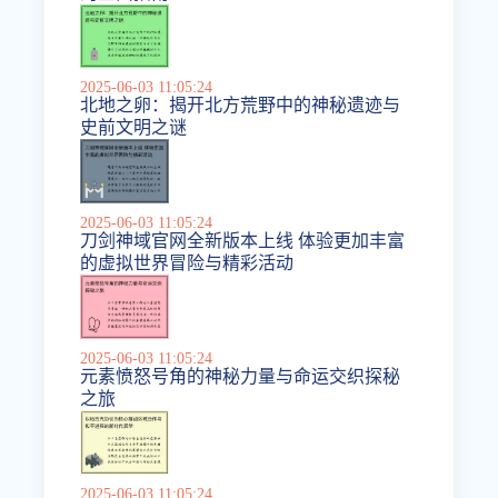
2025-06-03 11:05:24
北地之卵：揭开北方荒野中的神秘遗迹与
史前文明之谜
2025-06-03 11:05:24
刀剑神域官网全新版本上线 体验更加丰富
的虚拟世界冒险与精彩活动
2025-06-03 11:05:24
元素愤怒号角的神秘力量与命运交织探秘
之旅
2025-06-03 11:05:24