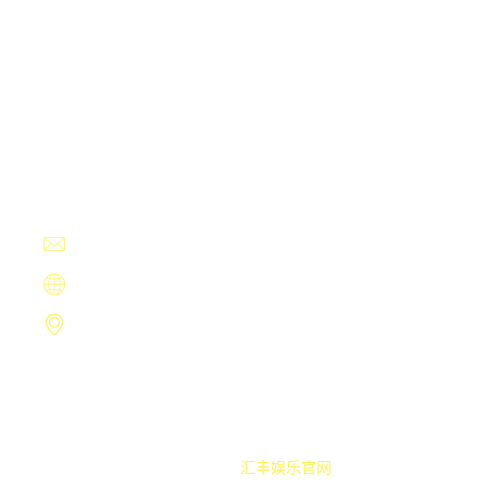
集团服务
互动汇丰平台注册
Contact Us
+13594780416
scrupulous@att.net
https://www.sdsfzc.com
厦门市子斤沼泽485号
Copyright ©
汇丰娱乐官网
.