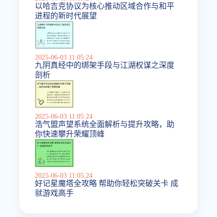
以哈吉克协议为核心推动区域合作与和平
进程的新时代展望
2025-06-03 11:05:24
九阴真经中的绑架手段与江湖权谋之深度
剖析
2025-06-03 11:05:24
浩气盟声望系统全面解析与提升攻略，助
你快速攀升荣耀顶峰
2025-06-03 11:05:24
好记星魔塔全攻略 帮助你轻松突破关卡 成
就游戏高手