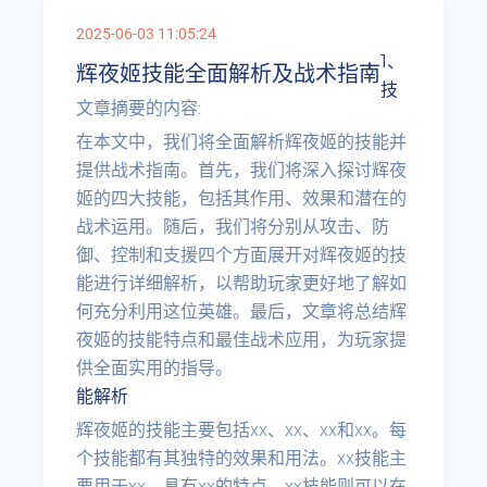
2025-06-03 11:05:24
1、
辉夜姬技能全面解析及战术指南
技
文章摘要的内容:
在本文中，我们将全面解析辉夜姬的技能并
提供战术指南。首先，我们将深入探讨辉夜
姬的四大技能，包括其作用、效果和潜在的
战术运用。随后，我们将分别从攻击、防
御、控制和支援四个方面展开对辉夜姬的技
能进行详细解析，以帮助玩家更好地了解如
何充分利用这位英雄。最后，文章将总结辉
夜姬的技能特点和最佳战术应用，为玩家提
供全面实用的指导。
能解析
辉夜姬的技能主要包括xx、xx、xx和xx。每
个技能都有其独特的效果和用法。xx技能主
要用于xx，具有xx的特点。xx技能则可以在