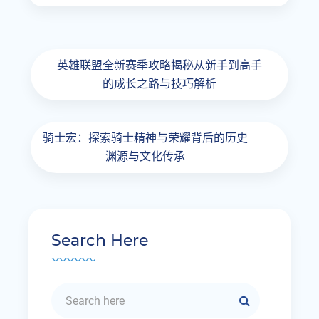
英雄联盟全新赛季攻略揭秘从新手到高手
的成长之路与技巧解析
骑士宏：探索骑士精神与荣耀背后的历史
渊源与文化传承
Search Here