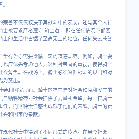
置。
的荣誉不仅仅取决于其战斗中的表现，还与其个人行
士被要求严格遵守“骑士道”，即在任何情况下都要
骑士的生活中占据了至高无上的地位，任何失去荣誉
日常行为亦需要遵循一定的道德规范。例如，骑士要
时也应优先考虑他人。这种对荣誉的重视，使得骑士
社会角色。在战场上，骑士必须遵循战斗的规则和对
尤为突出。
社会和国家层面。骑士的存在是对社会秩序和安宁的
气与牺牲精神为社会提供了力量和希望。每一位骑士
重任，而这种责任感也成就了他们的荣耀。骑士的责
社会和国家的奉献。
在现代社会中得到了不同形式的传承。在当今社会，