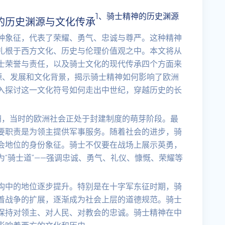
1、骑士精神的历史渊源
的历史渊源与文化传承
种象征，代表了荣耀、勇气、忠诚与尊严。这种精神
扎根于西方文化、历史与伦理价值观之中。本文将从
士荣誉与责任，以及骑士文化的现代传承四个方面来
源、发展和文化背景，揭示骑士精神如何影响了欧洲
入探讨这一文化符号如何走出中世纪，穿越历史的长
洲，当时的欧洲社会正处于封建制度的萌芽阶段。最
要职责是为领主提供军事服务。随着社会的进步，骑
会地位的身份象征。骑士不仅要在战场上展示英勇，
“骑士道”——强调忠诚、勇气、礼仪、慷慨、荣耀等
构中的地位逐步提升。特别是在十字军东征时期，骑
着战争的扩展，逐渐成为社会上层的道德规范。骑士
保持对领主、对人民、对教会的忠诚。骑士精神在中