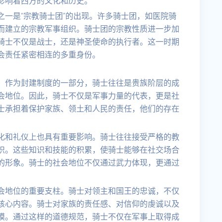
影响着西方的文化和历史。
一是“宗教骑士团”的出现。许多骑士团，如医院骑
而建立的宗教军事组织。骑士团的宗教性质进一步加
骑士不仅是战士，还是神圣使命的执行者。这一时期
会责任紧密相连的多重身份。
。作为封建制度的一部分，骑士往往是贵族阶层的成
会地位。因此，骑士不仅是军事力量的代表，更是社
士承担着保护家族、领土和人民的责任，他们的存在
化和礼仪上也具有重要影响。骑士往往接受严格的教
识。这些知识和技能的积累，使骑士能够在社交场合
的形象。骑士的社会地位不仅通过武力体现，更通过
会地位的重要支柱。骑士对领主和国王的忠诚，不仅
核心内容。骑士对家族的责任感、对信仰的虔诚以及
模。通过这样的道德规范，骑士不仅在军事上取得成