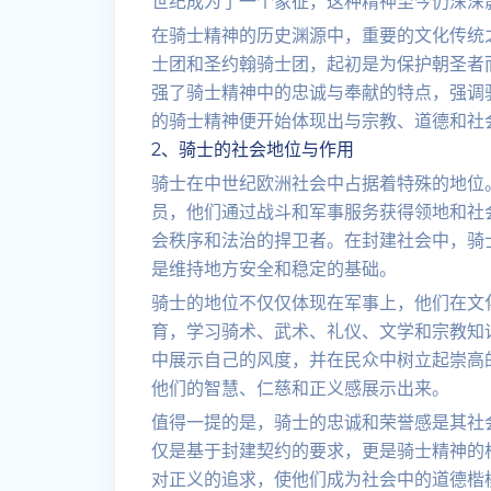
世纪成为了一个象征，这种精神至今仍深深
在骑士精神的历史渊源中，重要的文化传统之
士团和圣约翰骑士团，起初是为保护朝圣者
强了骑士精神中的忠诚与奉献的特点，强调
的骑士精神便开始体现出与宗教、道德和社
2、骑士的社会地位与作用
骑士在中世纪欧洲社会中占据着特殊的地位
员，他们通过战斗和军事服务获得领地和社
会秩序和法治的捍卫者。在封建社会中，骑
是维持地方安全和稳定的基础。
骑士的地位不仅仅体现在军事上，他们在文
育，学习骑术、武术、礼仪、文学和宗教知
中展示自己的风度，并在民众中树立起崇高
他们的智慧、仁慈和正义感展示出来。
值得一提的是，骑士的忠诚和荣誉感是其社
仅是基于封建契约的要求，更是骑士精神的
对正义的追求，使他们成为社会中的道德楷