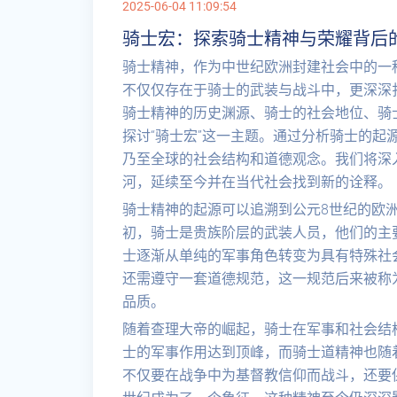
2025-06-04 11:09:54
骑士宏：探索骑士精神与荣耀背后
骑士精神，作为中世纪欧洲封建社会中的一
不仅仅存在于骑士的武装与战斗中，更深深
骑士精神的历史渊源、骑士的社会地位、骑
探讨“骑士宏”这一主题。通过分析骑士的起
乃至全球的社会结构和道德观念。我们将深
河，延续至今并在当代社会找到新的诠释。
骑士精神的起源可以追溯到公元8世纪的欧
初，骑士是贵族阶层的武装人员，他们的主
士逐渐从单纯的军事角色转变为具有特殊社
还需遵守一套道德规范，这一规范后来被称为
品质。
随着查理大帝的崛起，骑士在军事和社会结
士的军事作用达到顶峰，而骑士道精神也随
不仅要在战争中为基督教信仰而战斗，还要